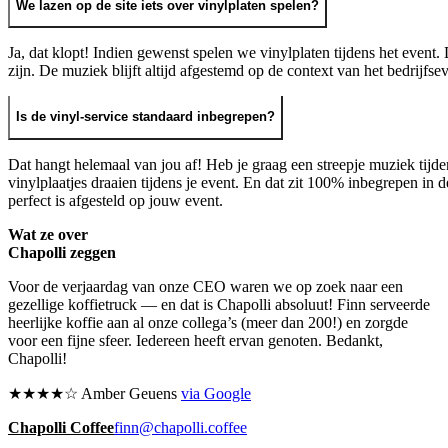
We lazen op de site iets over vinylplaten spelen?
Ja, dat klopt! Indien gewenst spelen we vinylplaten tijdens het event
zijn. De muziek blijft altijd afgestemd op de context van het bedrijfsev
Is de vinyl-service standaard inbegrepen?
Dat hangt helemaal van jou af! Heb je graag een streepje muziek tijde
vinylplaatjes draaien tijdens je event. En dat zit 100% inbegrepen in d
perfect is afgesteld op jouw event.
Wat ze over
Chapolli zeggen
Voor de verjaardag van onze CEO waren we op zoek naar een
gezellige koffietruck — en dat is Chapolli absoluut! Finn serveerde
heerlijke koffie aan al onze collega’s (meer dan 200!) en zorgde
voor een fijne sfeer. Iedereen heeft ervan genoten. Bedankt,
Chapolli!
★★★★☆ Amber Geuens
via
Google
Chapolli Coffee
finn@chapolli.coffee