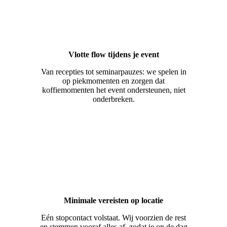
Vlotte flow tijdens je event
Van recepties tot seminarpauzes: we spelen in
op piekmomenten en zorgen dat
koffiemomenten het event ondersteunen, niet
onderbreken.
Minimale vereisten op locatie
Eén stopcontact volstaat. Wij voorzien de rest
en stemmen vooraf alles af, zodat je op de dag